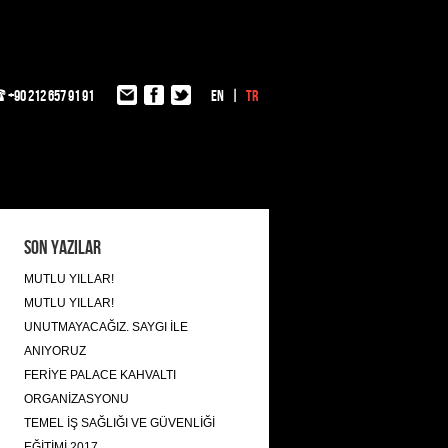
+90 212 657 91 91
EN
TR
Son Yazılar
MUTLU YILLAR!
MUTLU YILLAR!
UNUTMAYACAĞIZ. SAYGI İLE
ANIYORUZ
FERİYE PALACE KAHVALTI
ORGANİZASYONU
TEMEL İŞ SAĞLIĞI VE GÜVENLİĞİ
EĞİTİMİ 2017