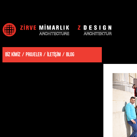
BİZ KİMİZ
PROJELER
İLETİŞİM
BLOG