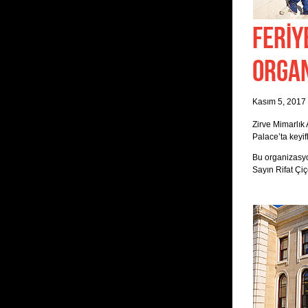
FERİY
ORGA
Kasım 5, 2017
Zirve Mimarlık
Palace’ta keyifl
Bu organizasy
Sayın Rifat Çiç