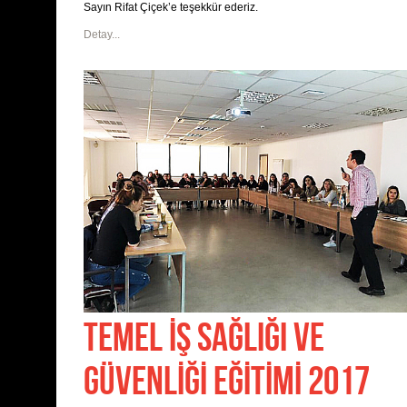
Sayın Rifat Çiçek’e teşekkür ederiz.
Detay...
TEMEL İŞ SAĞLIĞI VE
GÜVENLİĞİ EĞİTİMİ 2017