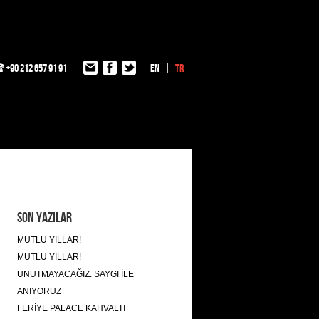
+90 212 657 91 91
EN
TR
Son Yazılar
MUTLU YILLAR!
MUTLU YILLAR!
UNUTMAYACAĞIZ. SAYGI İLE
ANIYORUZ
FERİYE PALACE KAHVALTI