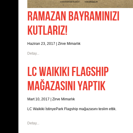
RAMAZAN BAYRAMINIZI
KUTLARIZ!
Haziran 23, 2017
|
Zirve Mimarlık
Detay...
LC WAIKIKI FLAGSHIP
MAĞAZASINI YAPTIK
Mart 10, 2017
|
Zirve Mimarlık
LC Waikiki İstinyePark Flagship mağazasını teslim ettik.
Detay...