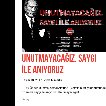
UNUTMAYACAĞIZ. SAYGI
İLE ANIYORUZ
Kasım 10, 2017
|
Zirve Mimarlık
Ulu Önder Mustafa Kemal Atatürk’ü, vefatının 79. yıldönümünde
özlem ve saygı ile anıyoruz. Unutmayacağız!
Detay...