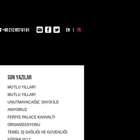
+90 212 657 91 91
EN
TR
Son Yazılar
MUTLU YILLAR!
MUTLU YILLAR!
UNUTMAYACAĞIZ. SAYGI İLE
ANIYORUZ
FERİYE PALACE KAHVALTI
ORGANİZASYONU
TEMEL İŞ SAĞLIĞI VE GÜVENLİĞİ
EĞİTİMİ 2017