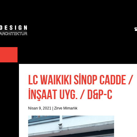
LC WAIKIKI SİNOP CADDE /
İNŞAAT UYG. / D&P-C
Nisan 9, 2021
|
Zirve Mimarlık