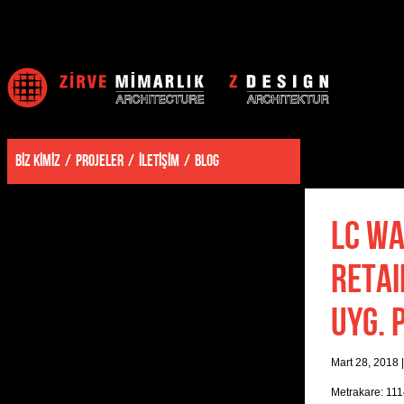
BİZ KİMİZ
PROJELER
İLETİŞİM
BLOG
LC WA
RETAI
UYG. 
Mart 28, 2018
Metrakare: 11