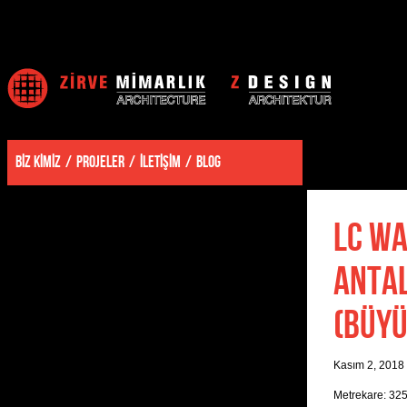
BİZ KİMİZ
PROJELER
İLETİŞİM
BLOG
LC WA
ANTAL
(BÜY
Kasım 2, 2018
Metrekare: 32