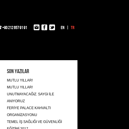
+90 212 657 91 91
EN
TR
Son Yazılar
MUTLU YILLAR!
MUTLU YILLAR!
UNUTMAYACAĞIZ. SAYGI İLE
ANIYORUZ
FERİYE PALACE KAHVALTI
ORGANİZASYONU
TEMEL İŞ SAĞLIĞI VE GÜVENLİĞİ
EĞİTİMİ 2017