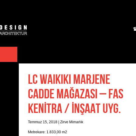
LC WAIKIKI MARJENE
CADDE MAĞAZASI – FAS
KENİTRA / İNŞAAT UYG.
Temmuz 15, 2018
|
Zirve Mimarlık
Metrekare: 1.833,00 m2