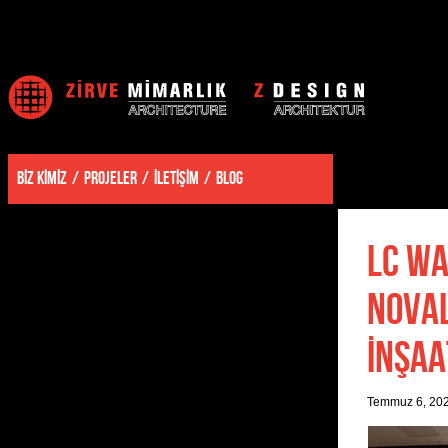
BİZ KİMİZ
PROJELER
İLETİŞİM
BLOG
LC WA
NOVAL
İNŞAA
Temmuz 6, 20