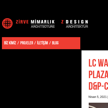
BİZ KİMİZ
PROJELER
İLETİŞİM
BLOG
LC WA
PLAZA
D&P-
Nisan 5, 2021