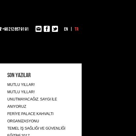
+90 212 657 91 91
EN
TR
Son Yazılar
MUTLU YILLAR!
MUTLU YILLAR!
UNUTMAYACAĞIZ. SAYGI İLE
ANIYORUZ
FERİYE PALACE KAHVALTI
ORGANİZASYONU
TEMEL İŞ SAĞLIĞI VE GÜVENLİĞİ
EĞİTİMİ 2017