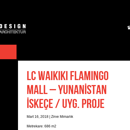
LC WAIKIKI FLAMINGO
MALL – YUNANİSTAN
İSKEÇE / UYG. PROJE
Mart 16, 2018
|
Zirve Mimarlık
Metrekare: 686 m2