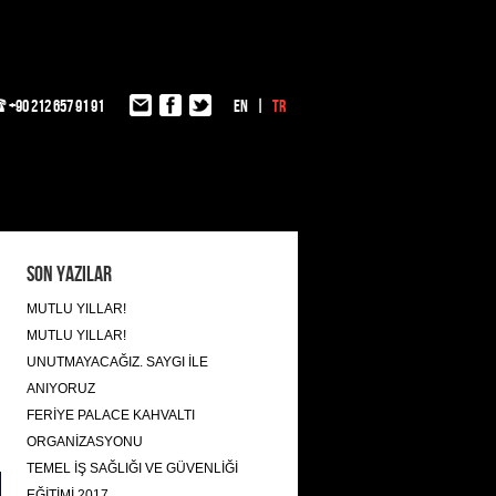
+90 212 657 91 91
EN
TR
Son Yazılar
MUTLU YILLAR!
MUTLU YILLAR!
UNUTMAYACAĞIZ. SAYGI İLE
ANIYORUZ
FERİYE PALACE KAHVALTI
ORGANİZASYONU
TEMEL İŞ SAĞLIĞI VE GÜVENLİĞİ
EĞİTİMİ 2017