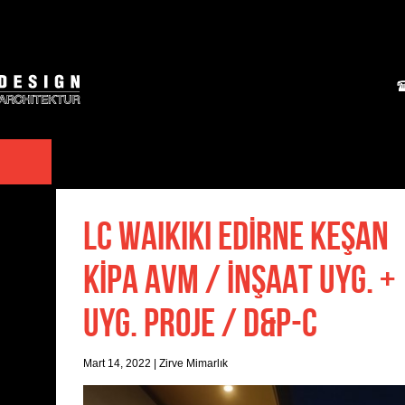
LC WAIKIKI EDİRNE KEŞAN
KİPA AVM / İNŞAAT UYG. +
UYG. PROJE / D&P-C
Mart 14, 2022
|
Zirve Mimarlık