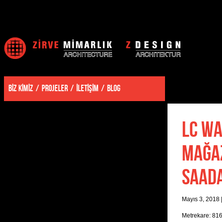
BİZ KİMİZ
PROJELER
İLETİŞİM
BLOG
LC WA
MAĞAZ
SAADA
Mayıs 3, 2018
Metrekare: 81