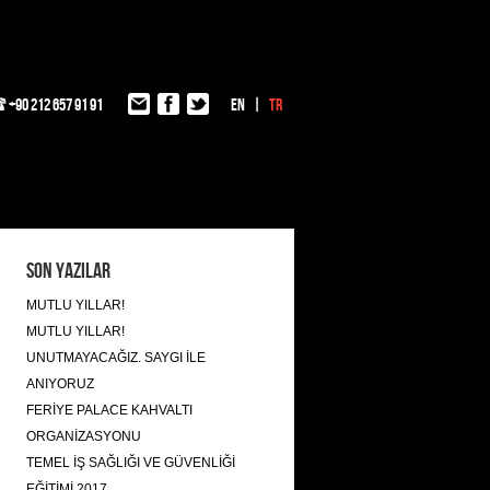
+90 212 657 91 91
EN
TR
Son Yazılar
MUTLU YILLAR!
MUTLU YILLAR!
UNUTMAYACAĞIZ. SAYGI İLE
ANIYORUZ
FERİYE PALACE KAHVALTI
ORGANİZASYONU
TEMEL İŞ SAĞLIĞI VE GÜVENLİĞİ
EĞİTİMİ 2017