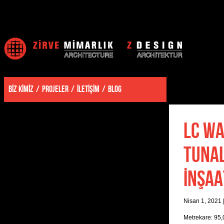
BİZ KİMİZ
PROJELER
İLETİŞİM
BLOG
LC WA
TUNAL
İNŞAA
Nisan 1, 2021
Metrekare: 95