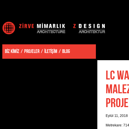
BİZ KİMİZ
PROJELER
İLETİŞİM
BLOG
LC WA
MALEZ
PROJE
Eylül 11, 2018
Metrekare: 71