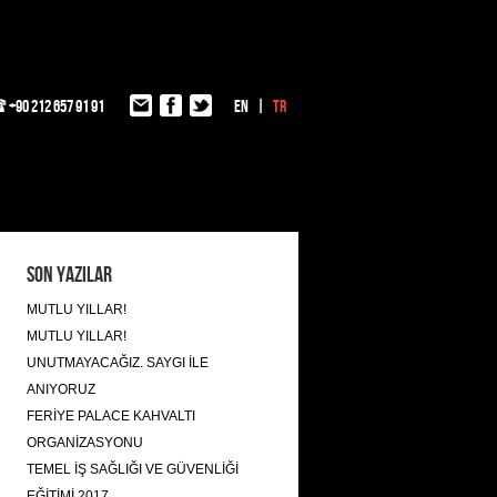
+90 212 657 91 91
EN
TR
Son Yazılar
MUTLU YILLAR!
MUTLU YILLAR!
UNUTMAYACAĞIZ. SAYGI İLE
ANIYORUZ
FERİYE PALACE KAHVALTI
ORGANİZASYONU
TEMEL İŞ SAĞLIĞI VE GÜVENLİĞİ
EĞİTİMİ 2017