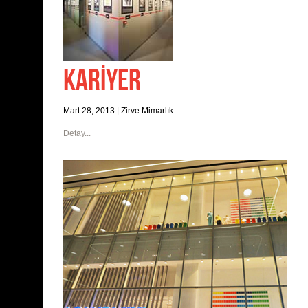
KARİYER
Mart 28, 2013
|
Zirve Mimarlık
Detay...