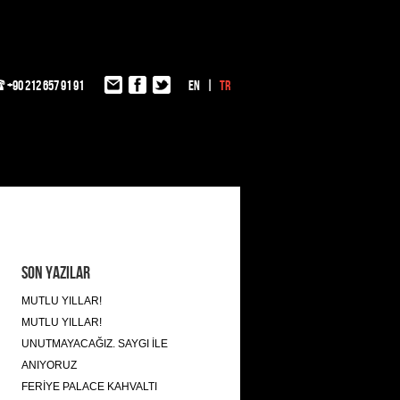
+90 212 657 91 91
EN
TR
Son Yazılar
MUTLU YILLAR!
MUTLU YILLAR!
UNUTMAYACAĞIZ. SAYGI İLE
ANIYORUZ
FERİYE PALACE KAHVALTI