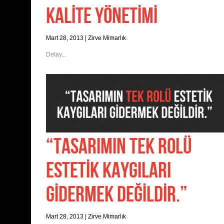
KALİTE YÖNETİMİ
Mart 28, 2013
|
Zirve Mimarlık
Detay...
“TASARIMIN TEK ROLÜ
ESTETİK KAYGILARI
GİDERMEK DEĞİLDİR.”
Mart 28, 2013
|
Zirve Mimarlık